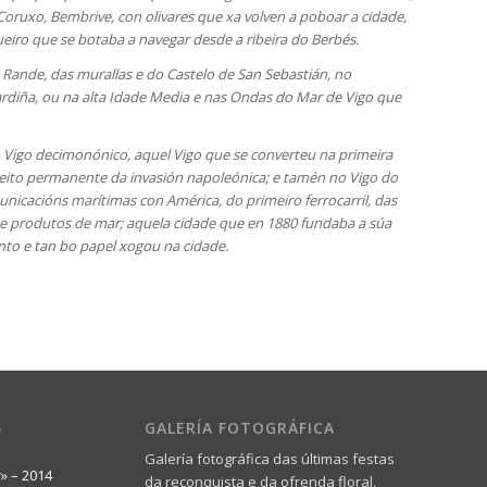
 Coruxo, Bembrive, con olivares que xa volven a poboar a cidade,
eiro que se botaba a navegar desde a ribeira do Berbés.
 Rande, das murallas e do Castelo de San Sebastián, no
rdiña, ou na alta Idade Media e nas Ondas do Mar de Vigo que
o Vigo decimonónico, aquel Vigo que se converteu na primeira
xeito permanente da invasión napoleónica; e tamén no Vigo do
nicacións marítimas con América, do primeiro ferrocarril, das
n e produtos de mar; aquela cidade que en 1880 fundaba a súa
nto e tan bo papel xogou na cidade.
S
GALERÍA FOTOGRÁFICA
Galería fotográfica das últimas festas
r» – 2014
da reconquista e da ofrenda floral.