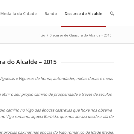
Medalla da Cidade
Bando
Discurso do Alcalde
Inicio
/
Discurso de Clausura do Alcalde – 2015
ra do Alcalde – 2015
 Viguesas e Vigueses de honra, autoridades, miñas donas e meus
e abrir o seu propio camiño de prosperidade a través de séculos
ropio camiño no Vigo das épocas castrexas que hoxe nos observa
e no Vigo romano, aquela Burbida, que nos abraza desde a vila de
sas propias páxinas nas épocas do Vigo románico da Idade Media,