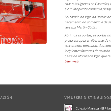
coas súas igrexas en Castrelos,
e cun incipiente comercio pesqu
Foi tamén no Vigo da Batalla de
nacemento do comercio e da sa
versaba Martín Códax.
Abrimos as portas, as portas n
praza europea en liberarse de 
crecemento portuario, das comu
incipientes factorías de salazó
Caixa de Aforros de Vigo que ta
Leer máis
ACIÓN
VIGUESES DISTINGUIDO
Colexio Marista «El Pila